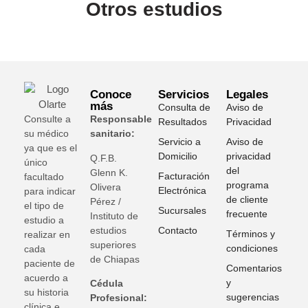
Otros estudios
Conoce
Servicios
Legales
más
Consulta de
Aviso de
Consulte a
Responsable
Resultados
Privacidad
su médico
sanitario:
Servicio a
Aviso de
ya que es el
Domicilio
privacidad
Q.F.B.
único
del
Glenn K
.
Facturación
facultado
programa
Olivera
Electrónica
para indicar
de cliente
Pérez /
el tipo de
Sucursales
frecuente
Instituto de
estudio a
estudios
Contacto
Términos y
realizar en
superiores
condiciones
cada
de Chiapas
paciente de
Comentarios
acuerdo a
y
Cédula
su historia
sugerencias
Profesional:
clínica e