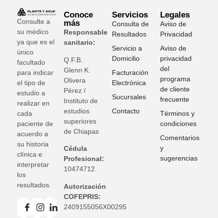
Conoce
Servicios
Legales
Consulte a
más
Consulta de
Aviso de
su médico
Responsable
Resultados
Privacidad
ya que es el
sanitario:
Servicio a
Aviso de
único
Domicilio
privacidad
Q.F.B.
facultado
del
Glenn K
.
para indicar
Facturación
programa
Olivera
el tipo de
Electrónica
de cliente
Pérez /
estudio a
Sucursales
frecuente
Instituto de
realizar en
estudios
Contacto
cada
Términos y
superiores
paciente de
condiciones
de Chiapas
acuerdo a
Comentarios
su historia
y
Cédula
clínica e
sugerencias
Profesional:
interpretar
10474712
los
resultados.
Autorización
COFEPRIS:
2409155056X00295