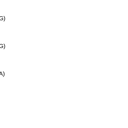
G)
G)
A)