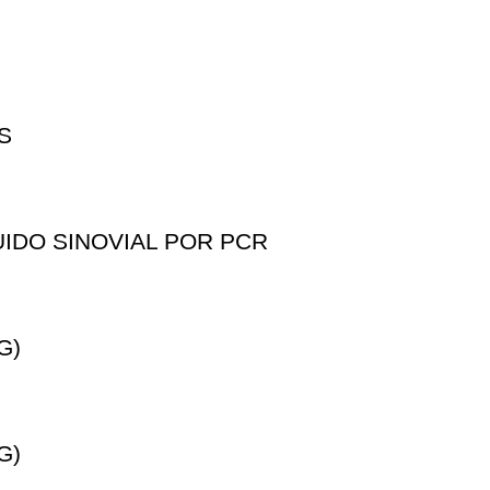
S
IDO SINOVIAL POR PCR
G)
G)