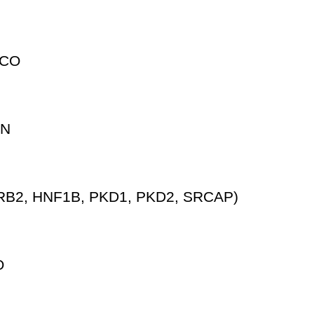
ICO
AN
B2, HNF1B, PKD1, PKD2, SRCAP)
O