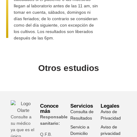
llegan al laboratorio antes de las 11 am, sin
tomar en cuenta, sábados, domingos ni
días feriados; de lo contrario se consideran
como del día siguiente, con excepción de
los cultivos. Los resultados son liberados
después de las 6pm.
Otros estudios
Conoce
Servicios
Legales
más
Consulta de
Aviso de
Consulte a
Responsable
Resultados
Privacidad
su médico
sanitario:
Servicio a
Aviso de
ya que es el
Domicilio
privacidad
Q.F.B.
único