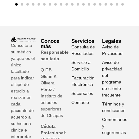
Conoce
Servicios
Legales
Consulte a
más
Consulta de
Aviso de
su médico
Responsable
Resultados
Privacidad
ya que es el
sanitario:
Servicio a
Aviso de
único
Domicilio
privacidad
Q.F.B.
facultado
del
Glenn K
.
para indicar
Facturación
programa
Olivera
el tipo de
Electrónica
de cliente
Pérez /
estudio a
Sucursales
frecuente
Instituto de
realizar en
estudios
Contacto
cada
Términos y
superiores
paciente de
condiciones
de Chiapas
acuerdo a
Comentarios
su historia
y
Cédula
clínica e
sugerencias
Profesional:
interpretar