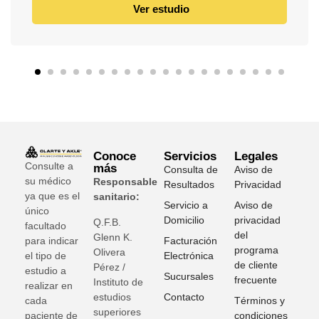
Ver estudio
Conoce
Servicios
Legales
Consulte a
más
Consulta de
Aviso de
su médico
Responsable
Resultados
Privacidad
ya que es el
sanitario:
Servicio a
Aviso de
único
Domicilio
privacidad
Q.F.B.
facultado
del
Glenn K
.
para indicar
Facturación
programa
Olivera
el tipo de
Electrónica
de cliente
Pérez /
estudio a
Sucursales
frecuente
Instituto de
realizar en
estudios
Contacto
cada
Términos y
superiores
paciente de
condiciones