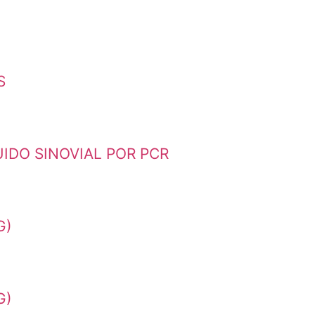
S
IDO SINOVIAL POR PCR
G)
G)