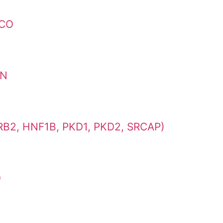
ICO
AN
2, HNF1B, PKD1, PKD2, SRCAP)
O