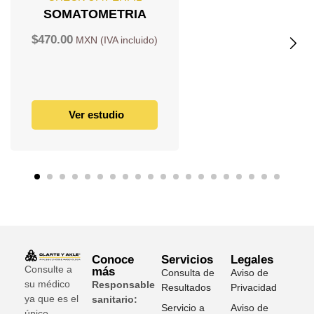
SOMATOMETRIA
$
470.00
Ver estudio
Conoce
Servicios
Legales
Consulte a
más
Consulta de
Aviso de
su médico
Responsable
Resultados
Privacidad
ya que es el
sanitario:
Servicio a
Aviso de
único