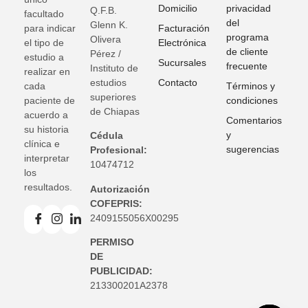
Domicilio
privacidad
Q.F.B.
facultado
del
Glenn K
.
para indicar
Facturación
programa
Olivera
el tipo de
Electrónica
de cliente
Pérez /
estudio a
Sucursales
frecuente
Instituto de
realizar en
estudios
Contacto
cada
Términos y
superiores
paciente de
condiciones
de Chiapas
acuerdo a
Comentarios
su historia
y
Cédula
clínica e
sugerencias
Profesional:
interpretar
10474712
los
resultados.
Autorización
COFEPRIS:
2409155056X00295
PERMISO
DE
PUBLICIDAD:
213300201A2378