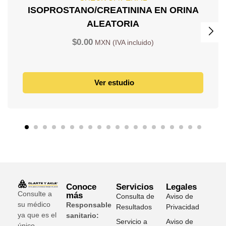
ISOPROSTANO/CREATININA EN ORINA
ALEATORIA
$
0.00
Ver estudio
Conoce
Servicios
Legales
Consulte a
más
Consulta de
Aviso de
su médico
Responsable
Resultados
Privacidad
ya que es el
sanitario:
Servicio a
Aviso de
único