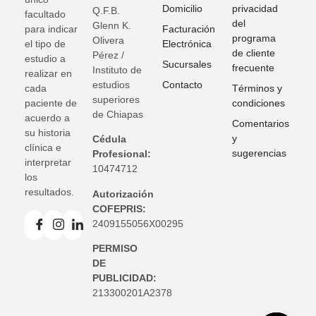
Domicilio
privacidad
Q.F.B.
facultado
del
Glenn K
.
para indicar
Facturación
programa
Olivera
el tipo de
Electrónica
de cliente
Pérez /
estudio a
Sucursales
frecuente
Instituto de
realizar en
estudios
Contacto
cada
Términos y
superiores
paciente de
condiciones
de Chiapas
acuerdo a
Comentarios
su historia
y
Cédula
clínica e
sugerencias
Profesional:
interpretar
10474712
los
resultados.
Autorización
COFEPRIS:
2409155056X00295
PERMISO
DE
PUBLICIDAD:
213300201A2378