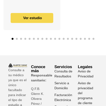
Ver estudio
Conoce
Servicios
Legales
Consulte a
más
Consulta de
Aviso de
su médico
Responsable
Resultados
Privacidad
ya que es el
sanitario:
Servicio a
Aviso de
único
Domicilio
privacidad
Q.F.B.
facultado
del
Glenn K
.
para indicar
Facturación
programa
Olivera
el tipo de
Electrónica
de cliente
Pérez /
estudio a