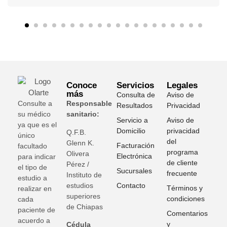
Conoce
Servicios
Legales
más
Consulta de
Aviso de
Consulte a
Responsable
Resultados
Privacidad
su médico
sanitario:
Servicio a
Aviso de
ya que es el
Domicilio
privacidad
Q.F.B.
único
del
Glenn K
.
Facturación
facultado
programa
Olivera
Electrónica
para indicar
de cliente
Pérez /
el tipo de
Sucursales
frecuente
Instituto de
estudio a
estudios
Contacto
Términos y
realizar en
superiores
condiciones
cada
de Chiapas
paciente de
Comentarios
acuerdo a
y
Cédula