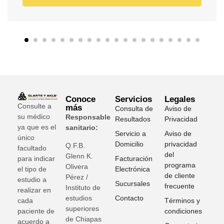
Conoce
Servicios
Legales
Consulte a
más
Consulta de
Aviso de
su médico
Responsable
Resultados
Privacidad
ya que es el
sanitario:
Servicio a
Aviso de
único
Domicilio
privacidad
Q.F.B.
facultado
del
Glenn K
.
para indicar
Facturación
programa
Olivera
el tipo de
Electrónica
de cliente
Pérez /
estudio a
Sucursales
frecuente
Instituto de
realizar en
estudios
Contacto
cada
Términos y
superiores
paciente de
condiciones
de Chiapas
acuerdo a