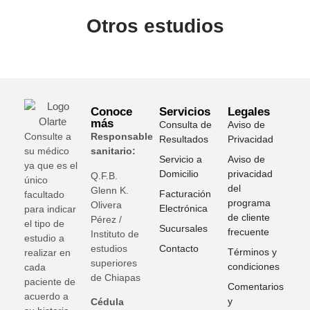
Otros estudios
Conoce
Servicios
Legales
más
Consulta de
Aviso de
Consulte a
Responsable
Resultados
Privacidad
su médico
sanitario:
Servicio a
Aviso de
ya que es el
Domicilio
privacidad
Q.F.B.
único
del
Glenn K
.
Facturación
facultado
programa
Olivera
Electrónica
para indicar
de cliente
Pérez /
el tipo de
Sucursales
frecuente
Instituto de
estudio a
estudios
Contacto
Términos y
realizar en
superiores
condiciones
cada
de Chiapas
paciente de
Comentarios
acuerdo a
y
Cédula