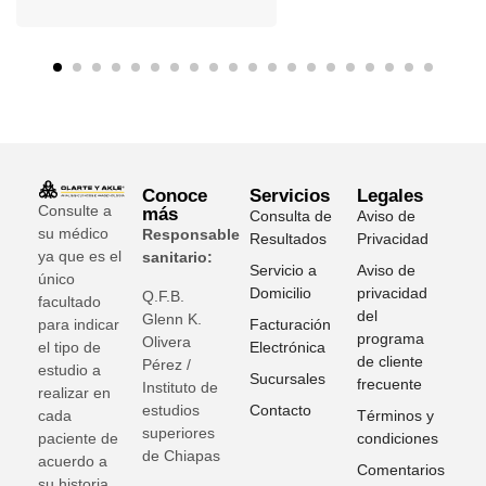
Conoce
Servicios
Legales
Consulte a
más
Consulta de
Aviso de
su médico
Responsable
Resultados
Privacidad
ya que es el
sanitario:
Servicio a
Aviso de
único
Domicilio
privacidad
Q.F.B.
facultado
del
Glenn K
.
para indicar
Facturación
programa
Olivera
el tipo de
Electrónica
de cliente
Pérez /
estudio a
Sucursales
frecuente
Instituto de
realizar en
estudios
Contacto
cada
Términos y
superiores
paciente de
condiciones
de Chiapas
acuerdo a
Comentarios
su historia