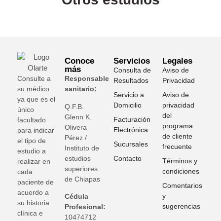
Conoce
Servicios
Legales
más
Consulta de
Aviso de
Consulte a
Responsable
Resultados
Privacidad
su médico
sanitario:
Servicio a
Aviso de
ya que es el
Domicilio
privacidad
Q.F.B.
único
del
Glenn K
.
Facturación
facultado
programa
Olivera
Electrónica
para indicar
de cliente
Pérez /
el tipo de
Sucursales
frecuente
Instituto de
estudio a
estudios
Contacto
Términos y
realizar en
superiores
condiciones
cada
de Chiapas
paciente de
Comentarios
acuerdo a
y
Cédula
su historia
sugerencias
Profesional:
clínica e
10474712