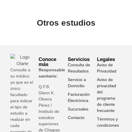
Otros estudios
Conoce
Servicios
Legales
más
Consulta de
Aviso de
Consulte a
Responsable
Resultados
Privacidad
su médico
sanitario:
Servicio a
Aviso de
ya que es el
Domicilio
privacidad
Q.F.B.
único
del
Glenn K
.
Facturación
facultado
programa
Olivera
Electrónica
para indicar
de cliente
Pérez /
el tipo de
Sucursales
frecuente
Instituto de
estudio a
estudios
Contacto
Términos y
realizar en
superiores
condiciones
cada
de Chiapas
paciente de