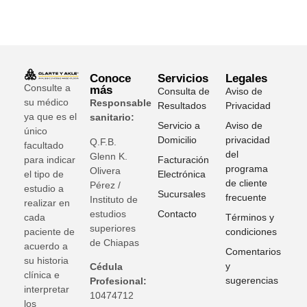
Conoce
Servicios
Legales
Consulte a
más
Consulta de
Aviso de
su médico
Responsable
Resultados
Privacidad
ya que es el
sanitario:
Servicio a
Aviso de
único
Domicilio
privacidad
Q.F.B.
facultado
del
Glenn K
.
para indicar
Facturación
programa
Olivera
el tipo de
Electrónica
de cliente
Pérez /
estudio a
Sucursales
frecuente
Instituto de
realizar en
estudios
Contacto
cada
Términos y
superiores
paciente de
condiciones
de Chiapas
acuerdo a
Comentarios
su historia
y
Cédula
clínica e
sugerencias
Profesional:
interpretar
10474712
los