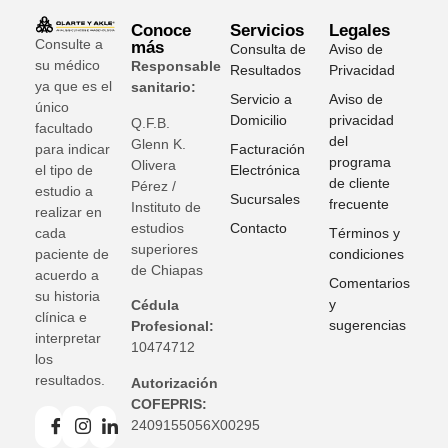
Conoce
Servicios
Legales
Consulte a
más
Consulta de
Aviso de
su médico
Responsable
Resultados
Privacidad
ya que es el
sanitario:
Servicio a
Aviso de
único
Domicilio
privacidad
Q.F.B.
facultado
del
Glenn K
.
para indicar
Facturación
programa
Olivera
el tipo de
Electrónica
de cliente
Pérez /
estudio a
Sucursales
frecuente
Instituto de
realizar en
estudios
Contacto
cada
Términos y
superiores
paciente de
condiciones
de Chiapas
acuerdo a
Comentarios
su historia
y
Cédula
clínica e
sugerencias
Profesional:
interpretar
10474712
los
resultados.
Autorización
COFEPRIS:
2409155056X00295