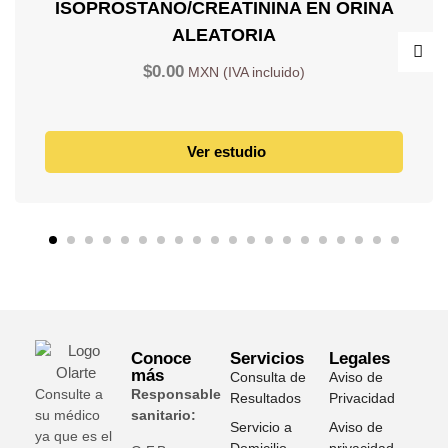
ISOPROSTANO/CREATININA EN ORINA
ALEATORIA
$
0.00
Ver estudio
Conoce
Servicios
Legales
más
Consulta de
Aviso de
Consulte a
Responsable
Resultados
Privacidad
su médico
sanitario:
Servicio a
Aviso de
ya que es el