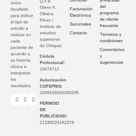
Domicilio
privacidad
Q.F.B.
único
del
Glenn K
.
Facturación
facultado
programa
Olivera
Electrónica
para indicar
de cliente
Pérez /
el tipo de
Sucursales
frecuente
Instituto de
estudio a
estudios
Contacto
Términos y
realizar en
superiores
condiciones
cada
de Chiapas
paciente de
Comentarios
acuerdo a
y
Cédula
su historia
sugerencias
Profesional:
clínica e
10474712
interpretar
los
Autorización
resultados.
COFEPRIS:
2409155056X00295
PERMISO
DE
PUBLICIDAD:
213300201A2378