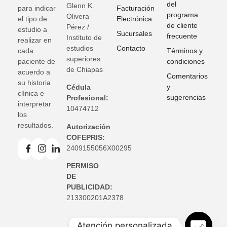
del
Glenn K
.
para indicar
Facturación
programa
Olivera
el tipo de
Electrónica
de cliente
Pérez /
estudio a
Sucursales
frecuente
Instituto de
realizar en
estudios
Contacto
cada
Términos y
superiores
paciente de
condiciones
de Chiapas
acuerdo a
Comentarios
su historia
y
Cédula
clínica e
sugerencias
Profesional:
interpretar
10474712
los
resultados.
Autorización
COFEPRIS:
2409155056X00295
PERMISO
DE
PUBLICIDAD:
213300201A2378
Atención personalizada