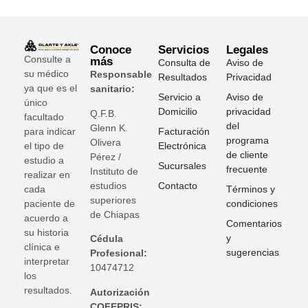
Conoce
Servicios
Legales
Consulte a
más
Consulta de
Aviso de
su médico
Responsable
Resultados
Privacidad
ya que es el
sanitario:
Servicio a
Aviso de
único
Domicilio
privacidad
Q.F.B.
facultado
del
Glenn K
.
para indicar
Facturación
programa
Olivera
el tipo de
Electrónica
de cliente
Pérez /
estudio a
Sucursales
frecuente
Instituto de
realizar en
estudios
Contacto
cada
Términos y
superiores
paciente de
condiciones
de Chiapas
acuerdo a
Comentarios
su historia
y
Cédula
clínica e
sugerencias
Profesional:
interpretar
10474712
los
resultados.
Autorización
COFEPRIS: