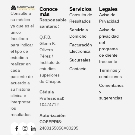
Conoce
Servicios
Legales
Consulte a
más
Consulta de
Aviso de
su médico
Responsable
Resultados
Privacidad
ya que es el
sanitario:
Servicio a
Aviso de
único
Domicilio
privacidad
Q.F.B.
facultado
del
Glenn K
.
para indicar
Facturación
programa
Olivera
el tipo de
Electrónica
de cliente
Pérez /
estudio a
Sucursales
frecuente
Instituto de
realizar en
estudios
Contacto
cada
Términos y
superiores
paciente de
condiciones
de Chiapas
acuerdo a
Comentarios
su historia
y
Cédula
clínica e
sugerencias
Profesional:
interpretar
10474712
los
resultados.
Autorización
COFEPRIS:
2409155056X00295