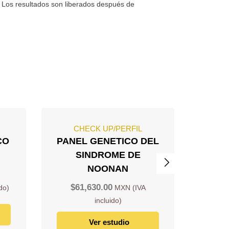
s. Los resultados son liberados después de
CHECK UP/PERFIL
C
CO
PANEL GENETICO DEL
PAN
SINDROME DE
ENF
NOONAN
POLI
GENE
$
61,630.00
PKD
$
5
Ver estudio