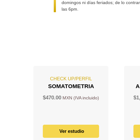
domingos ni días feriados; de lo contra
las 6pm.
CHECK UP/PERFIL
SOMATOMETRIA
A
$
470.00
$
1
Ver estudio