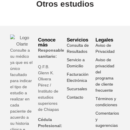
Otros estudios
Conoce
Servicios
Legales
más
Consulta de
Aviso de
Consulte a
Responsable
Resultados
Privacidad
su médico
sanitario:
Servicio a
Aviso de
ya que es el
Domicilio
privacidad
Q.F.B.
único
del
Glenn K
.
Facturación
facultado
programa
Olivera
Electrónica
para indicar
de cliente
Pérez /
el tipo de
Sucursales
frecuente
Instituto de
estudio a
estudios
Contacto
Términos y
realizar en
superiores
condiciones
cada
de Chiapas
paciente de
Comentarios
acuerdo a
y
Cédula
su historia
sugerencias
Profesional:
clínica e