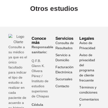
Otros estudios
Conoce
Servicios
Legales
más
Consulta de
Aviso de
Consulte a
Responsable
Resultados
Privacidad
su médico
sanitario:
Servicio a
Aviso de
ya que es el
Domicilio
privacidad
Q.F.B.
único
del
Glenn K
.
Facturación
facultado
programa
Olivera
Electrónica
para indicar
de cliente
Pérez /
el tipo de
Sucursales
frecuente
Instituto de
estudio a
estudios
Contacto
Términos y
realizar en
superiores
condiciones
cada
de Chiapas
paciente de
Comentarios
acuerdo a
y
Cédula
su historia