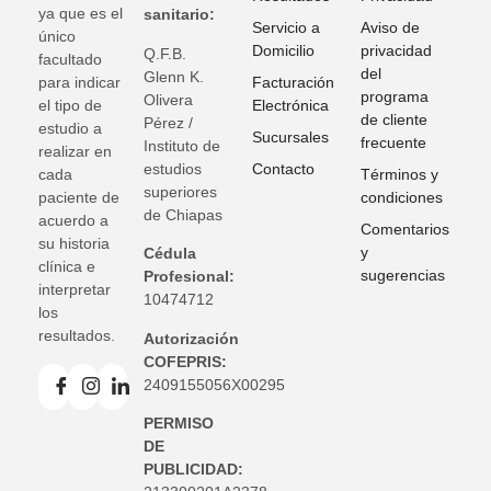
ya que es el
sanitario:
Servicio a
Aviso de
único
Domicilio
privacidad
Q.F.B.
facultado
del
Glenn K
.
para indicar
Facturación
programa
Olivera
el tipo de
Electrónica
de cliente
Pérez /
estudio a
Sucursales
frecuente
Instituto de
realizar en
estudios
Contacto
cada
Términos y
superiores
paciente de
condiciones
de Chiapas
acuerdo a
Comentarios
su historia
y
Cédula
clínica e
sugerencias
Profesional:
interpretar
10474712
los
resultados.
Autorización
COFEPRIS:
2409155056X00295
PERMISO
DE
PUBLICIDAD: