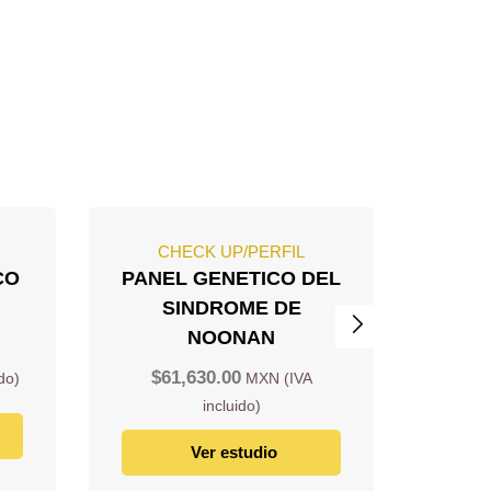
CHECK UP/PERFIL
C
CO
PANEL GENETICO DEL
PAN
SINDROME DE
ENF
NOONAN
POLI
GENE
$
61,630.00
PKD
$
5
Ver estudio