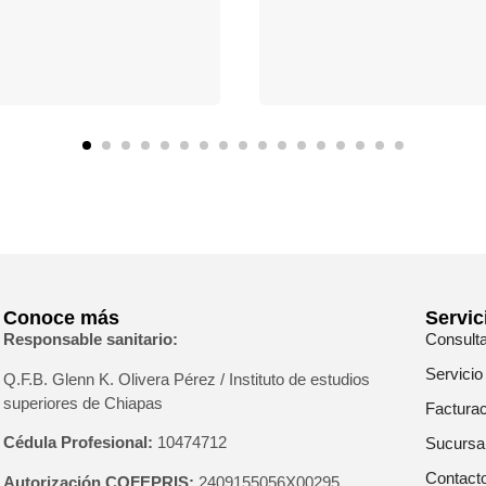
Conoce más
Servic
Responsable sanitario:
Consult
Servicio
Q.F.B. Glenn K
. Olivera Pérez / Instituto de estudios
superiores de Chiapas
Facturac
Cédula Profesional:
10474712
Sucursa
Contact
Autorización COFEPRIS:
2409155056X00295