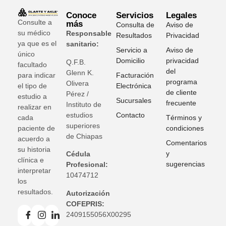
Conoce
Servicios
Legales
Consulte a
más
Consulta de
Aviso de
su médico
Responsable
Resultados
Privacidad
ya que es el
sanitario:
Servicio a
Aviso de
único
Domicilio
privacidad
Q.F.B.
facultado
del
Glenn K
.
para indicar
Facturación
programa
Olivera
el tipo de
Electrónica
de cliente
Pérez /
estudio a
Sucursales
frecuente
Instituto de
realizar en
estudios
Contacto
cada
Términos y
superiores
paciente de
condiciones
de Chiapas
acuerdo a
Comentarios
su historia
y
Cédula
clínica e
sugerencias
Profesional:
interpretar
10474712
los
resultados.
Autorización
COFEPRIS:
2409155056X00295