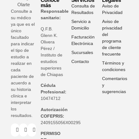
Conoce
Servicios
Legales
más
Consulta de
Aviso de
Consulte a
Responsable
Resultados
Privacidad
su médico
sanitario:
Servicio a
Aviso de
ya que es el
Domicilio
privacidad
Q.F.B.
único
del
Glenn K
.
Facturación
facultado
programa
Olivera
Electrónica
para indicar
de cliente
Pérez /
el tipo de
Sucursales
frecuente
Instituto de
estudio a
estudios
Contacto
Términos y
realizar en
superiores
condiciones
cada
de Chiapas
paciente de
Comentarios
acuerdo a
y
Cédula
su historia
sugerencias
Profesional:
clínica e
10474712
interpretar
los
Autorización
resultados.
COFEPRIS:
2409155056X00295
PERMISO