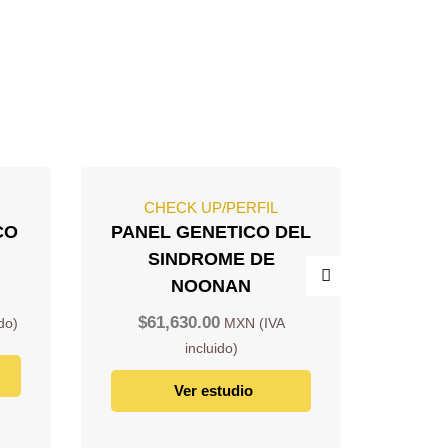
CHECK UP/PERFIL
C
CO
PANEL GENETICO DEL
PAN
SINDROME DE
ENF
NOONAN
POLI
GENE
$
61,630.00
PKD
$
5
Ver estudio