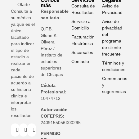
Conoce
Servicios
Legales
más
Consulta de
Aviso de
Consulte a
Responsable
Resultados
Privacidad
su médico
sanitario:
Servicio a
Aviso de
ya que es el
Domicilio
privacidad
Q.F.B.
único
del
Glenn K
.
Facturación
facultado
programa
Olivera
Electrónica
para indicar
de cliente
Pérez /
el tipo de
Sucursales
frecuente
Instituto de
estudio a
estudios
Contacto
Términos y
realizar en
superiores
condiciones
cada
de Chiapas
paciente de
Comentarios
acuerdo a
y
Cédula
su historia
sugerencias
Profesional:
clínica e
10474712
interpretar
los
Autorización
resultados.
COFEPRIS:
2409155056X00295
PERMISO