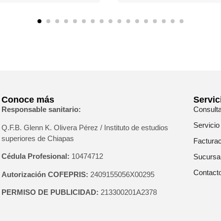
Conoce más
Servic
Responsable sanitario:
Consult
Servicio
Q.F.B. Glenn K
. Olivera Pérez / Instituto de estudios
superiores de Chiapas
Facturac
Cédula Profesional:
10474712
Sucursa
Contact
Autorización COFEPRIS:
2409155056X00295
PERMISO DE PUBLICIDAD:
213300201A2378