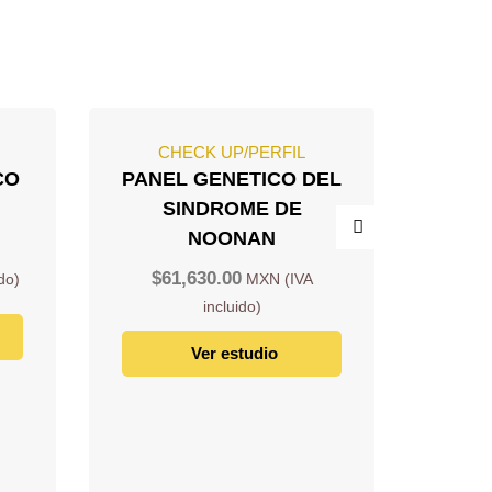
CHECK UP/PERFIL
C
CO
PANEL GENETICO DEL
PAN
SINDROME DE
ENF
NOONAN
POLI
GENE
$
61,630.00
PKD
$
5
Ver estudio