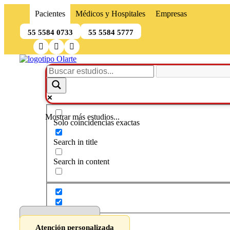
Pacientes
Médicos y Hospitales
Empresas
55 5584 0733
55 5584 5777
Mostrar más estudios...
Solo coincidencias exactas
Search in title
Search in content
Ver resultados
Atención personalizada