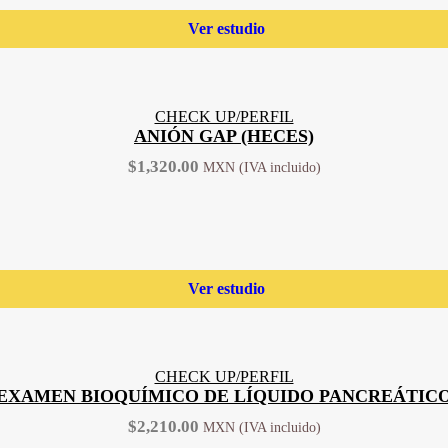
Ver estudio
CHECK UP/PERFIL
ANIÓN GAP (HECES)
$
1,320.00
Ver estudio
CHECK UP/PERFIL
EXAMEN BIOQUÍMICO DE LÍQUIDO PANCREÁTIC
$
2,210.00