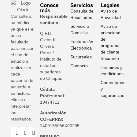
Conoce
Servicios
Legales
más
Consulta de
Aviso de
Consulte a
Responsable
Resultados
Privacidad
su médico
sanitario:
Servicio a
Aviso de
ya que es el
Domicilio
privacidad
Q.F.B.
único
del
Glenn K
.
Facturación
facultado
programa
Olivera
Electrónica
para indicar
de cliente
Pérez /
el tipo de
Sucursales
frecuente
Instituto de
estudio a
estudios
Contacto
Términos y
realizar en
superiores
condiciones
cada
de Chiapas
paciente de
Comentarios
acuerdo a
y
Cédula
su historia
sugerencias
Profesional:
clínica e
10474712
interpretar
los
Autorización
resultados.
COFEPRIS:
2409155056X00295
PERMISO