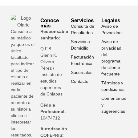
Conoce
Servicios
Legales
más
Consulta de
Aviso de
Consulte a
Responsable
Resultados
Privacidad
su médico
sanitario:
Servicio a
Aviso de
ya que es el
Domicilio
privacidad
Q.F.B.
único
del
Glenn K
.
Facturación
facultado
programa
Olivera
Electrónica
para indicar
de cliente
Pérez /
el tipo de
Sucursales
frecuente
Instituto de
estudio a
estudios
Contacto
Términos y
realizar en
superiores
condiciones
cada
de Chiapas
paciente de
Comentarios
acuerdo a
y
Cédula
su historia
sugerencias
Profesional:
clínica e
10474712
interpretar
los
Autorización
resultados.
COFEPRIS: