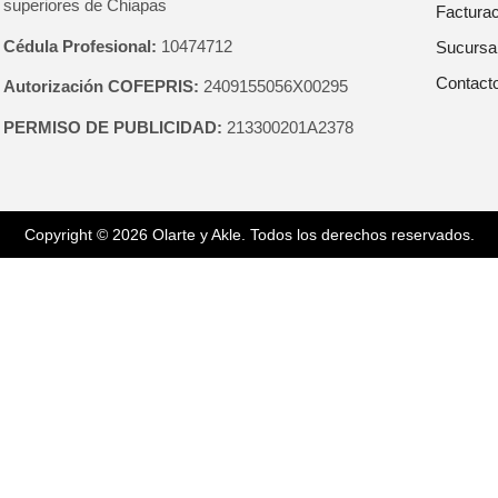
superiores de Chiapas
Facturac
Cédula Profesional:
10474712
Sucursa
Contact
Autorización COFEPRIS:
2409155056X00295
PERMISO DE PUBLICIDAD:
213300201A2378
Copyright © 2026 Olarte y Akle. Todos los derechos reservados.