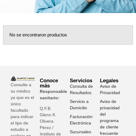
No se encontraron productos
Conoce
Servicios
Legales
Consulte a
más
Consulta de
Aviso de
su médico
Responsable
Resultados
Privacidad
ya que es el
sanitario:
Servicio a
Aviso de
único
Domicilio
privacidad
Q.F.B.
facultado
del
Glenn K
.
para indicar
Facturación
programa
Olivera
el tipo de
Electrónica
de cliente
Pérez /
estudio a
Sucursales
frecuente
Instituto de
realizar en