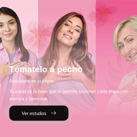
Tómatelo a pecho
Anticiparte es cuidarte.
Tu salud es la base que te permite sostener cada etapa con
energía y bienestar
Ver estudios