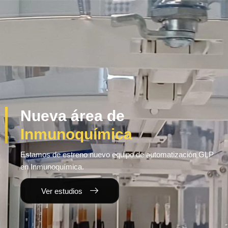
Nueva área de
Inmunoquímica
Estamos de estreno nuevo equipo de automatización GLP
en Inmunoquímica.
Ver estudios